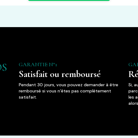
GARANTIE N°1
GA
OS
Satisfait ou remboursé
Ré
Pendant 30 jours, vous pouvez demander à être
Si, 
remboursé si vous n’êtes pas complètement
parc
satisfait.
les 
alor