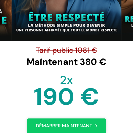
Tarif public 1081 €
Maintenant 380 €
2x
190 €
DÉMARRER MAINTENANT